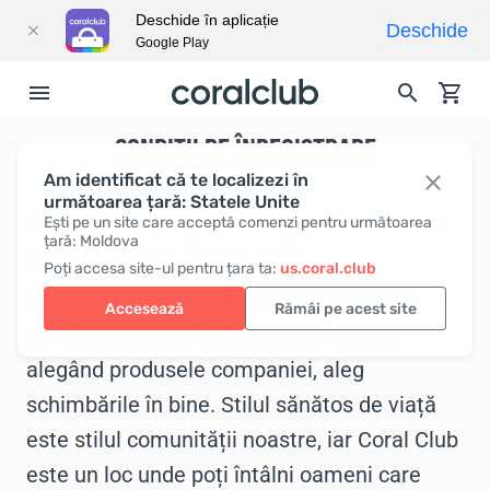
Deschide în aplicație
Deschide
Google Play
CONDIȚII DE ÎNREGISTRARE
Am identificat că te localizezi în
următoarea țară: Statele Unite
Reguli de înregistrare pe site a unui
Ești pe un site care acceptă comenzi pentru următoarea
țară: Moldova
nou membru Coral Club
Poți accesa site-ul pentru țara ta:
us.coral.club
Coral Club este o comunitate de oameni
Accesează
Rămâi pe acest site
care împărtășesc aceeași idee și care,
alegând produsele companiei, aleg
schimbările în bine. Stilul sănătos de viață
este stilul comunității noastre, iar Сoral Сlub
este un loc unde poți întâlni oameni care