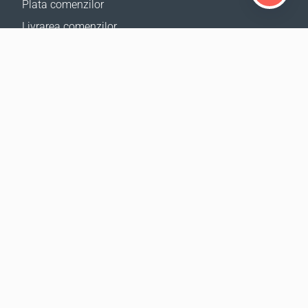
Plata comenzilor
Livrarea comenzilor
Calculator de livrare
Harta site
SUPORT
Contacte
Ajutor
Birourile noastre
SITE-URILE NOASTRE
Evenimente
CBA