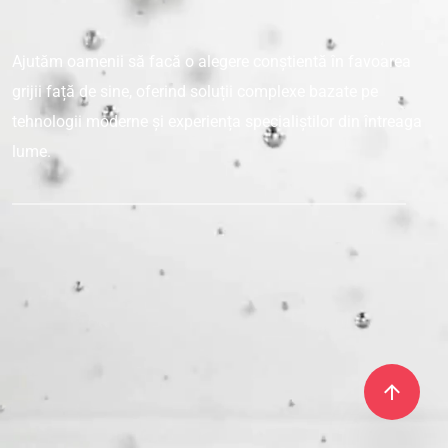
Ajutăm oamenii să facă o alegere conștientă
în favoarea
grijii față de sine, oferind soluții
complexe bazate pe
tehnologii moderne și
experiența specialiștilor din întreaga
lume.