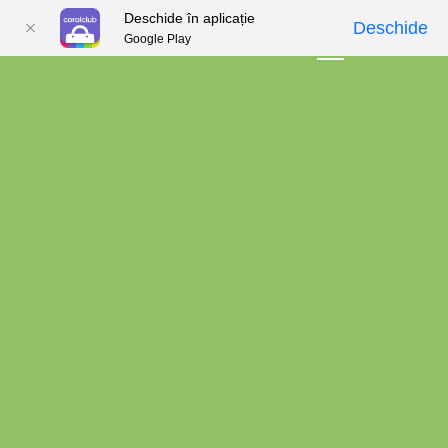
Deschide în aplicație
Deschide
Google Play
01
02
03
04
05