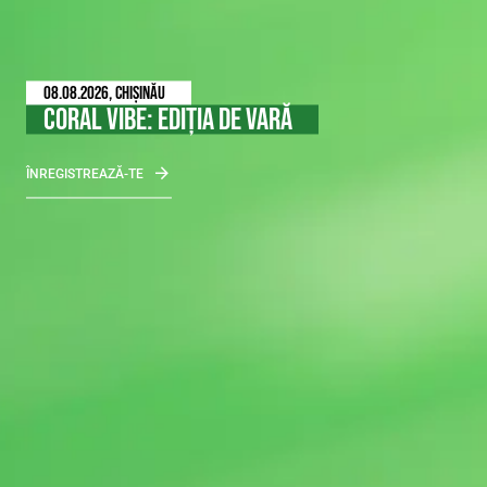
TINEREȚE ÎN AFARA TIMPULUI
10% REDUCERE
PROMOȚIA ESTE VALABILĂ PÂNĂ PE 31.08