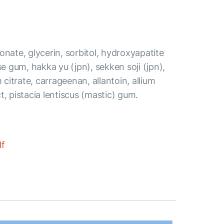
onate, glycerin, sorbitol, hydroxyapatite
se gum, hakka yu (jpn), sekken soji (jpn),
itrate, carrageenan, allantoin, allium
t, pistacia lentiscus (mastic) gum.
df