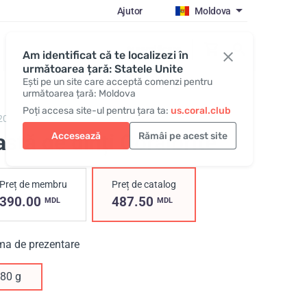
Ajutor
Moldova
Autentificare
Am identificat că te localizezi în
următoarea țară: Statele Unite
Ești pe un site care acceptă comenzi pentru
următoarea țară: Moldova
Poți accesa site-ul pentru țara ta:
us.coral.club
20,
Coralbrite
stă de dinți Coralbrite
Accesează
Rămâi pe acest site
Preț de membru
Preț de catalog
390.00
487.50
MDL
MDL
ma de prezentare
80 g