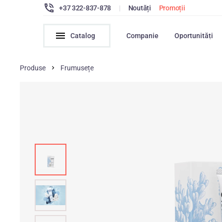
+37 322-837-878
|
Noutăți
Promoții
Catalog
Companie
Oportunități
Produse
Frumusețe