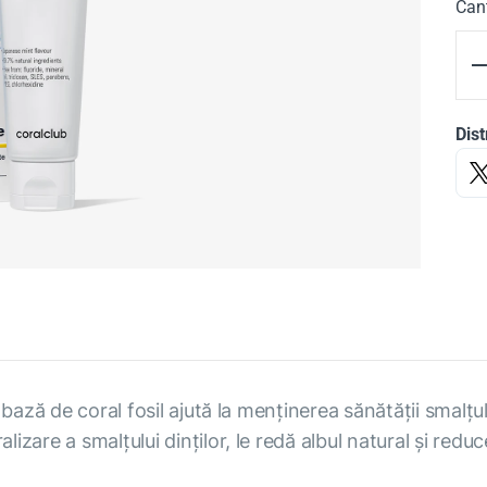
Cant
Dist
ază de coral fosil ajută la menținerea sănătății smalțului
zare a smalțului dinților, le redă albul natural și redu