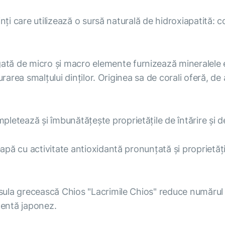
ți care utilizează o sursă naturală de hidroxiapatită: co
tă de micro și macro elemente furnizează mineralele ese
urarea smalțului dinților. Originea sa de corali oferă, 
pletează și îmbunătățește proprietățile de întărire și de
apă cu activitate antioxidantă pronunțată și proprietăți
sula grecească Chios "Lacrimile Chios" reduce numărul d
mentă japonez.