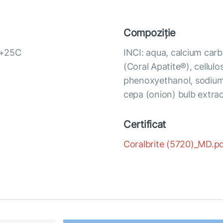
Compoziție
i +25С
INCI: aqua, calcium carb
(Coral Apatite®), cellulo
phenoxyethanol, sodium c
cepa (onion) bulb extrac
Certificat
Coralbrite (5720)_MD.p