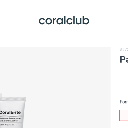
#57
Pa
For