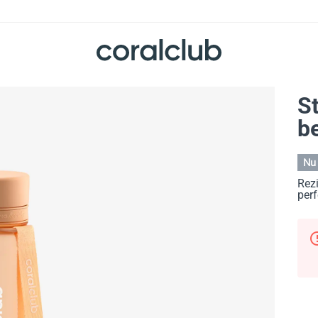
St
be
Nu 
Rezi
perf