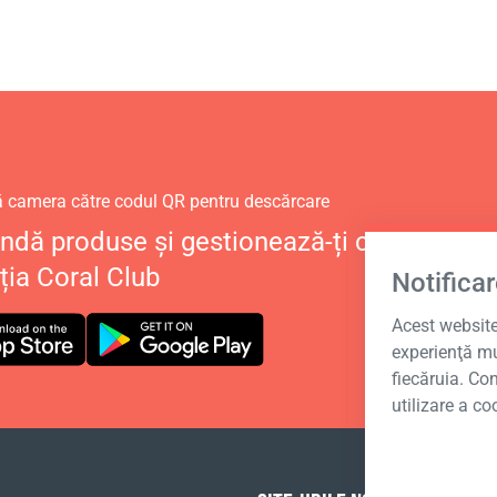
ă camera către codul QR pentru descărcare
dă produse și gestionează-ți contul perso
ția Coral Club
Notificar
Acest website 
experienţă mu
fiecăruia. Co
utilizare a co