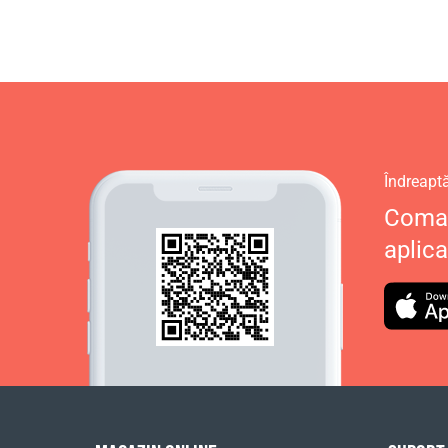
Îndreapt
Coman
aplica