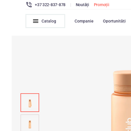
+37 322-837-878
|
Noutăți
Promoții
Catalog
Companie
Oportunități