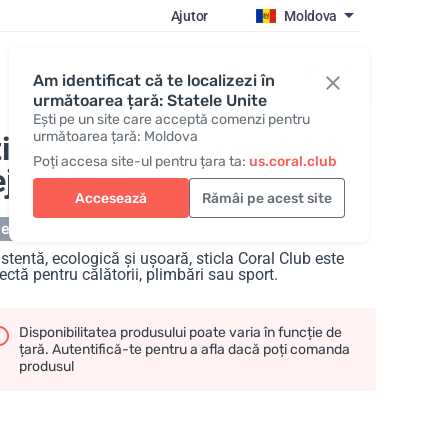
Ajutor
Moldova
Autentificare
Am identificat că te localizezi în
următoarea țară: Statele Unite
Ești pe un site care acceptă comenzi pentru
următoarea țară: Moldova
iclă din plastic coralclub,
Poți accesa site-ul pentru țara ta:
us.coral.club
j
, 600 ml
Accesează
Rămâi pe acest site
este pe stoc
stentă, ecologică și ușoară, sticla Coral Club este
ectă pentru călătorii, plimbări sau sport.
Disponibilitatea produsului poate varia în funcție de
țară. Autentifică-te pentru a afla dacă poți comanda
produsul