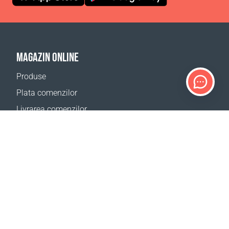
MAGAZIN ONLINE
Produse
Plata comenzilor
Livrarea comenzilor
Calculator de livrare
Harta site
SUPORT
Contacte
Ajutor
Birourile noastre