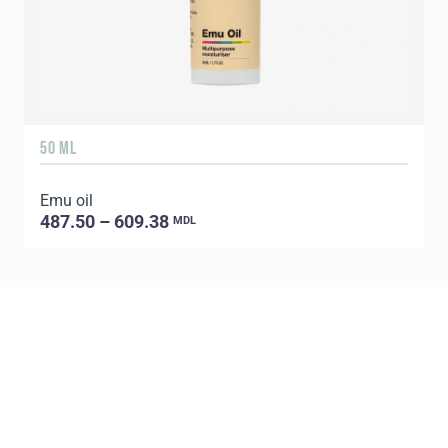
50 ML
1
Emu oil
E
487.50 – 609.38
MDL