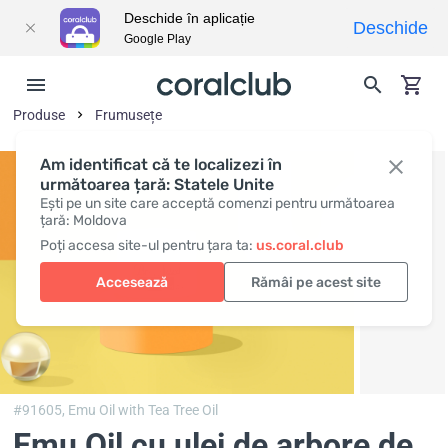
Deschide în aplicație
Deschide
Google Play
Produse
Frumusețe
Am identificat că te localizezi în
următoarea țară: Statele Unite
Ești pe un site care acceptă comenzi pentru următoarea
țară: Moldova
Poți accesa site-ul pentru țara ta:
us.coral.club
Accesează
Rămâi pe acest site
#91605,
Emu Oil with Tea Tree Oil
Emu Oil cu ulei de arbore de