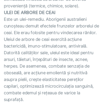
provenienţă (termice, chimice, solare).
ULEI DE ARBORE DE CEAI
Este un ulei-remediu. Aborigenii australieni
cunoșteau demult efectele frunzelor arborelui de
ceai. Ele erau folosite pentru vindecarea rănilor.
Uleiul de arbore de ceai exercită acţiune
bactericidă, imuno-stimulatoare, antivirală.
Datorită calităţilor sale, uleiul este ideal pentru
arsuri, tăieturi, înţepături de insecte, acnee,
herpes. De asemenea, combate senzaţia de
oboseală, are acţiune emolientă şi nutritivă
asupra pielii, creşte elasticitatea pereţilor
capilari, optimizează microcirculaţia sanguină,
combate edemul şi reţeaua de varice la
suprafaţă.