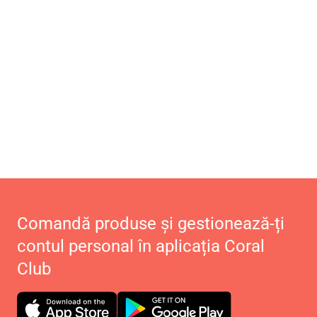
Comandă produse și gestionează-ți
contul personal în aplicația Coral
Club