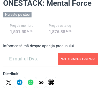
ONESTACK: Mental Force
Nu este pe stoc
Preț de membru
Preț de catalog
1,501.50
1,876.88
MDL
MDL
Informează-mă despre apariția produsului
NOTIFICARE STOC NOU
Distribuiți