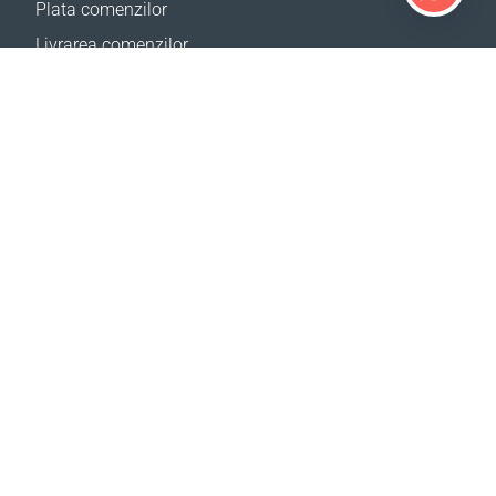
Plata comenzilor
Livrarea comenzilor
Calculator de livrare
Harta site
SUPORT
Contacte
Ajutor
Birourile noastre
SITE-URILE NOASTRE
Evenimente
CBA