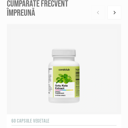
CUMPĂRATE FRECVENT
ÎMPREUNĂ
60 CAPSULE VEGETALE
9