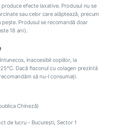
produce efecte laxative. Produsul nu se
rcinate sau celor care alăptează, precum
la pește. Produsul se recomandă doar
este 18 ani).
e
întunecos, inaccesibil copiilor, la
25°С. Dacă flaconul cu colagen prezintă
ă recomandăm să nu-l consumați.
publica Chineză)
t de lucru - București, Sector 1