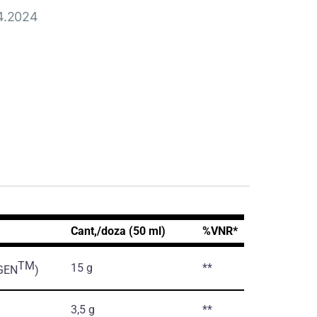
04.2024
Cant,/doza (50 ml)
%VNR*
TM
15 g
**
GEN
)
3,5 g
**