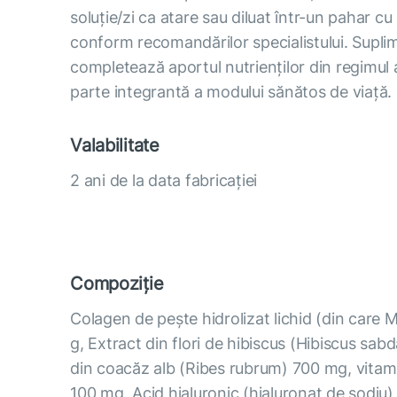
soluție/zi ca atare sau diluat într-un pahar cu
conform recomandărilor specialistului. Supli
completează aportul nutrienților din regimul a
parte integrantă a modului sănătos de viață.
Valabilitate
2 ani de la data fabricației
Compoziție
Colagen de pește hidrolizat lichid (din care 
g, Extract din flori de hibiscus (Hibiscus sabda
din coacăz alb (Ribes rubrum) 700 mg, vitam
100 mg, Acid hialuronic (hialuronat de sodiu