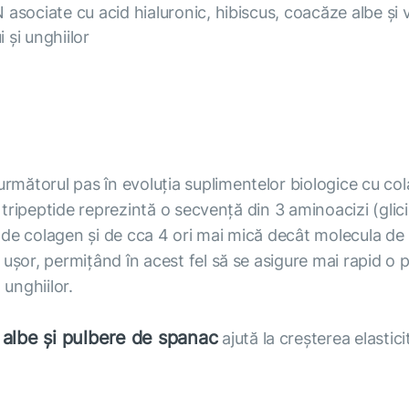
sociate cu acid hialuronic, hibiscus, coacăze albe și 
i și unghiilor
următorul pas în evoluția suplimentelor biologice cu co
ripeptide reprezintă o secvență din 3 aminoacizi (glicin
de colagen și de cca 4 ori mai mică decât molecula de 
r, permițând în acest fel să se asigure mai rapid o pie
 unghiilor.
e albe și pulbere de spanac
ajută la creșterea elasticită