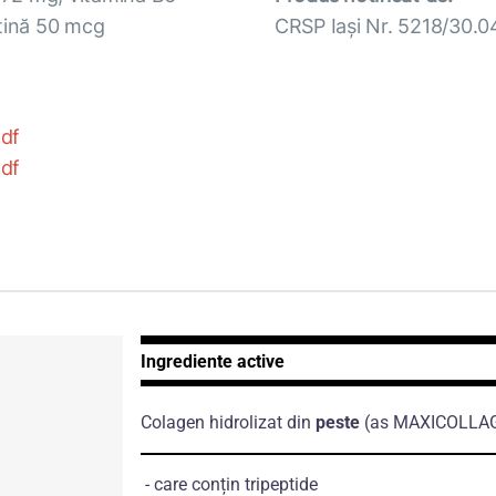
otină 50 mcg
CRSP Iași Nr. 5218/30.
pdf
pdf
Ingrediente active
Colagen hidrolizat din
peste
(as MAXICOLLA
- care conțin tripeptide