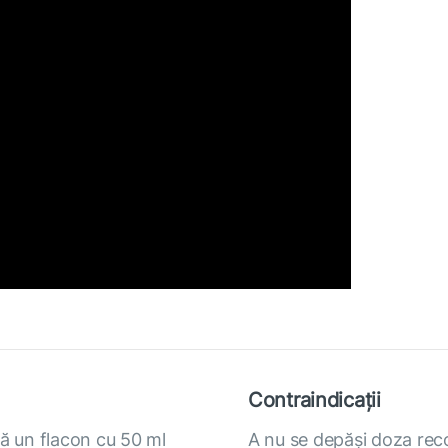
Contraindicații
mă un flacon cu 50 ml
A nu se depăși doza rec