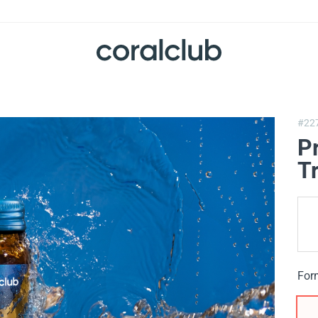
#22
P
T
For