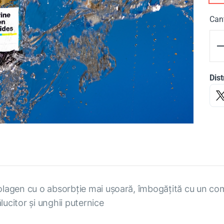
Cant
Dist
lagen cu o absorbție mai ușoară, îmbogățită cu un com
lucitor și unghii puternice