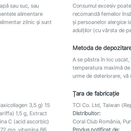
 apă sau suc, sau
Consumul excesiv poate 
mentele alimentare
recomandă femeilor însă
limentar zilnic și sunt
și persoanelor alergice 
adulților (cu vârsta de p
Metoda de depozitar
A se păstra în loc uscat, 
temperatura maximă de 
urme de deteriorare, v
Țara de fabricație
Maxicollagen 3,5 g) 15
TCI Co. Ltd, Taiwan (Re
riffa) 1,5 g, Extract
Distribuitor:
ina С (acid ascorbic)
Coral Club România, Punc
) 72 mg, vitamina В6
Produs notificat de: