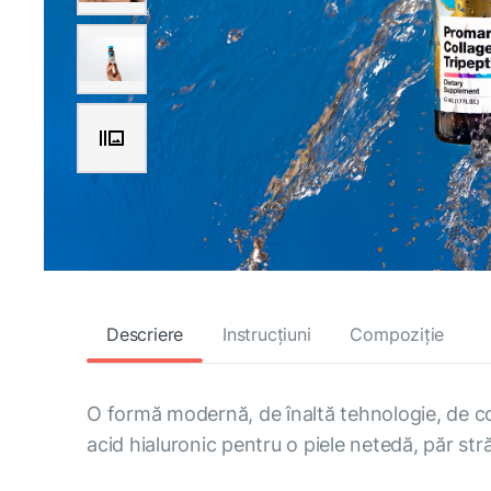
Descriere
Instrucțiuni
Compoziție
O formă modernă, de înaltă tehnologie, de co
acid hialuronic pentru o piele netedă, păr stră