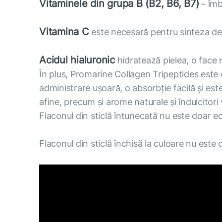
Vitaminele din grupa В (В2, В6, В7)
– îmb
Vitamina С
este necesară pentru sinteza de
Acidul hialuronic
hidratează pielea, o face 
În plus, Promarine Collagen Tripeptides este 
administrare ușoară, o absorbție facilă și es
afine, precum și arome naturale și îndulcitori 
Flaconul din sticlă întunecată nu este doar ec
Flaconul din sticlă închisă la culoare nu este 