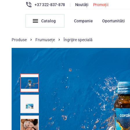
+37 322-837-878
|
Noutăți
Promoții
Catalog
Companie
Oportunități
Produse
Frumusețe
Îngrijire specială