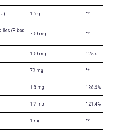
fa)
1,5 g
**
ailles
(Ribes
700 mg
**
100 mg
125%
72 mg
**
1,8 mg
128,6%
1,7 mg
121,4%
1 mg
**