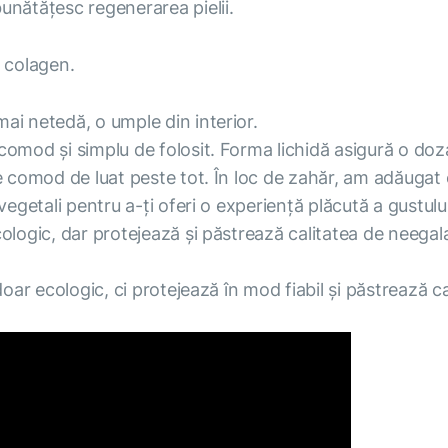
unătățesc regenerarea pielii.
 colagen.
mai netedă, o umple din interior.
comod și simplu de folosit. Forma lichidă asigură o doz
te comod de luat peste tot. În loc de zahăr, am adăuga
vegetali pentru a-ți oferi o experiență plăcută a gustului
ologic, dar protejează și păstrează calitatea de neegala
doar ecologic, ci protejează în mod fiabil și păstrează c