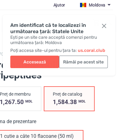
Ajutor
Moldova
Autentificare
Am identificat că te localizezi în
următoarea țară: Statele Unite
Ești pe un site care acceptă comenzi pentru
următoarea țară: Moldova
Poți accesa site-ul pentru țara ta:
us.coral.club
70,
Promarine Collagen Tripeptides
romarine Collagen
Accesează
Rămâi pe acest site
ripeptides
Preț de membru
Preț de catalog
1,267.50
1,584.38
MDL
MDL
ma de prezentare
1 cutie a câte 10 flacoane (50 ml)