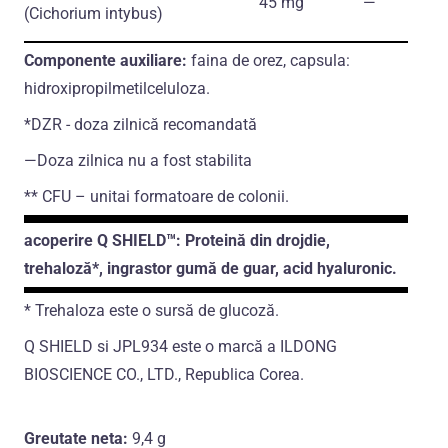
45 mg
―
(Cichorium intybus)
Сomponente auxiliare:
faina de orez, capsula:
hidroxipropilmetilceluloza.
*DZR - doza zilnică recomandată
―Doza zilnica nu a fost stabilita
** CFU – unitai formatoare de colonii.
аcoperire Q SHIELD™: Proteină din drojdie,
trehaloză*, ingrastor gumă de guar, acid hyaluronic.
* Trehaloza este o sursă de glucoză.
Q SHIELD si JPL934 este o marcă a ILDONG
BIOSCIENCE CO., LTD., Republica Corea.
Greutate neta:
9,4 g