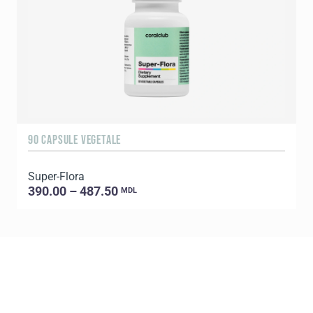
90 CAPSULE VEGETALE
2
Super-Flora
P
390.00 – 487.50
MDL