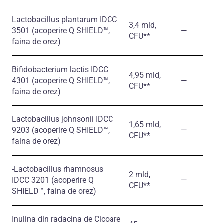
Lactobacillus plantarum IDCC
3,4 mld,
3501
(аcoperire Q SHIELD™,
―
CFU**
faina de orez)
Bifidobacterium lactis IDCC
4,95 mld,
4301
(аcoperire Q SHIELD™,
―
CFU**
faina de orez)
Lactobacillus johnsonii IDCC
1,65 mld,
9203
(аcoperire Q SHIELD™,
―
CFU**
faina de orez)
-Lactobacillus rhamnosus
2 mld,
IDCC 3201
(аcoperire Q
―
CFU**
SHIELD™, faina de orez)
Inulina din radacina de Cicoare