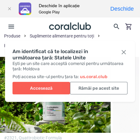
Deschide în aplicație
Deschide
Google Play
Produse
Suplimente alimentare pentru toți
Prebiotice și probiotice
Am identificat că te localizezi în
următoarea țară: Statele Unite
Ești pe un site care acceptă comenzi pentru următoarea
țară: Moldova
Poți accesa site-ul pentru țara ta:
us.coral.club
Accesează
Rămâi pe acest site
#2321,
Quattrobiotic Formula