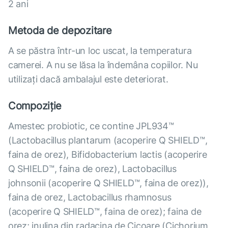
2 ani
Metoda de depozitare
A se păstra într-un loc uscat, la temperatura
camerei. A nu se lăsa la îndemâna copiilor. Nu
utilizați dacă ambalajul este deteriorat.
Compoziție
Amestec probiotic, ce contine JPL934™
(Lactobacillus plantarum (аcoperire Q SHIELD™,
faina de orez), Bifidobacterium lactis (аcoperire
Q SHIELD™, faina de orez), Lactobacillus
johnsonii (аcoperire Q SHIELD™, faina de orez)),
faina de orez, Lactobacillus rhamnosus
(аcoperire Q SHIELD™, faina de orez); faina de
orez; inulina din radacina de Cicoare (Cichorium