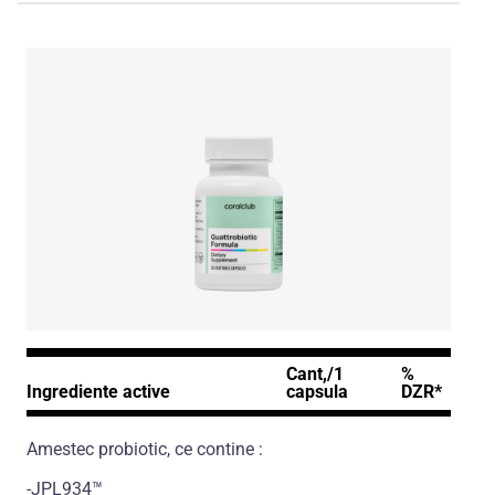
Cant,/1
%
Ingrediente active
capsula
DZR*
Amestec probiotic, ce contine :
-JPL934™