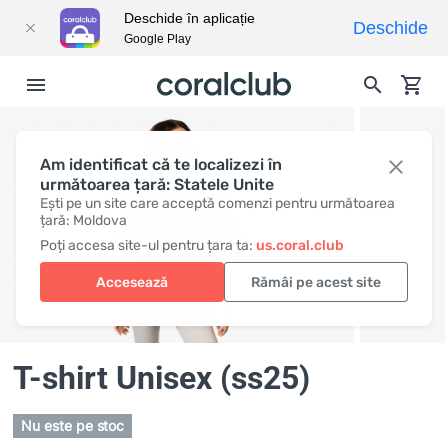
Deschide în aplicație
Deschide
Google Play
Am identificat că te localizezi în
următoarea țară: Statele Unite
Ești pe un site care acceptă comenzi pentru următoarea
țară: Moldova
Poți accesa site-ul pentru țara ta:
us.coral.club
Accesează
Rămâi pe acest site
T-shirt Unisex (ss25)
Nu este pe stoc